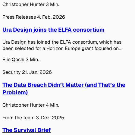
Christopher Hunter
3 Min.
Press Releases
4. Feb. 2026
Ura Design joins the ELFA consortium
Ura Design has joined the ELFA consortium, which has
been selected for a Horizon Europe grant focused on
developing alternatives to centralised workplace and
Elio Qoshi
3 Min.
social platforms.
Security
21. Jan. 2026
The Data Breach Didn’t Matter (and That’s the
Problem)
Christopher Hunter
4 Min.
From the team
3. Dez. 2025
The Survival Brief